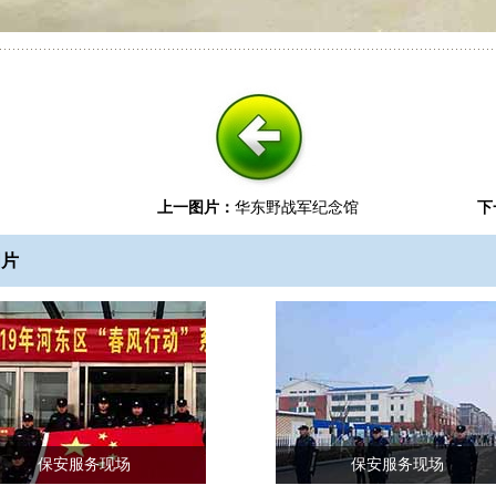
上一图片：
华东野战军纪念馆
下
片
保安服务现场
保安服务现场