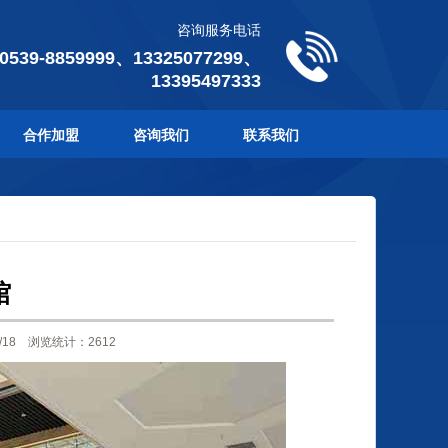
咨询服务电话
 0539-8859999、13325077299、
13395497333
合作加盟
咨询我们
联系我们
馆
18 浏览统计：2612