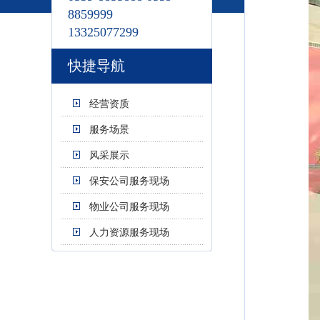
8859999
13325077299
快捷导航
经营资质
服务场景
风采展示
保安公司服务现场
物业公司服务现场
人力资源服务现场