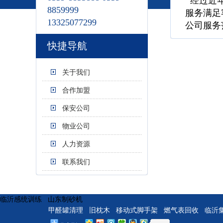
经过
近
8859999
服务满足
13325077299
公司服务
快捷导航
关于我们
合作加盟
保安公司
物业公司
人力资源
联系我们
临沂感统训练
山东制砂机
甲醛罐清理
旧枕木
移动式脚手架
燃气表回收
临沂