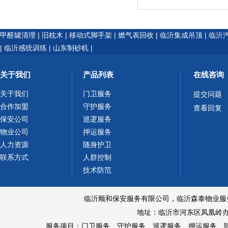
甲醛罐清理
|
旧枕木
|
移动式脚手架
|
燃气表回收
|
临沂集成吊顶
|
临沂
|
临沂感统训练
|
山东制砂机
|
关于我们
产品列表
在线咨询
关于我们
门卫服务
提交问题
合作加盟
守护服务
查看回复
保安公司
巡逻服务
物业公司
押运服务
人力资源
随身护卫
联系方式
人群控制
技术防范
临沂顺和保安服务有限公司，临沂森泰物业服务有限公
地址：临沂市河东区凤凰岭办
服务项目：
门卫服务
、
守护服务
、
巡逻服务
、
押运服务
、